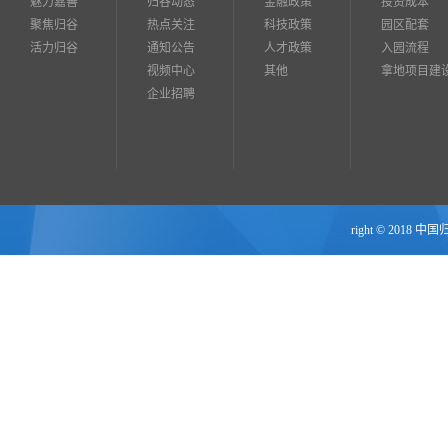
魅力嘉善
归谷动态
金融政策
投资成本
聚焦归谷
热点关注
科技政策
园区配套
活力归谷
通知公告
人才政策
入园流程
视频中心
其他
拿地项目建
企业招聘
right © 2018