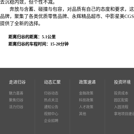
去沉稳内敛，但个性不减。
奔放与含蓄、碰撞与包容，对品质有自己的态度和要求，这
品牌，聚集了各类优质零售品牌、永辉精品超市、中影星美CG
提供了全新的选择。
距离归谷的距离：5.1公里
距离归谷的车程时间：15-20分钟
走进归谷
动态汇聚
政策速递
投资环境
魅力嘉善
归谷动态
金融政策
投资成本
聚焦归谷
热点关注
科技政策
园区配套
活力归谷
通知公告
人才政策
入园流程
视频中心
其他
拿地项目建
企业招聘